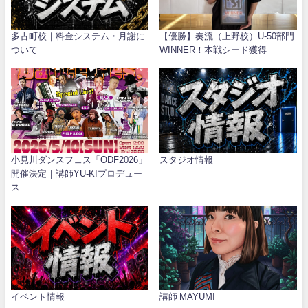
多古町校｜料金システム・月謝に
【優勝】奏流（上野校）U-50部門
ついて
WINNER！本戦シード獲得
小見川ダンスフェス「ODF2026」
スタジオ情報
開催決定｜講師YU-KIプロデュー
ス
イベント情報
講師 MAYUMI