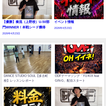
【優勝】奏流（上野校）U-50部
イベント情報
門WINNER！本戦シード獲得
2026年4月23日
2026年4月23日
DANCE STUDIO SOUL【多古町
ODFテーマソング「YU-KIX feat
校】レッスンレポート
GIN-G」配信スタート